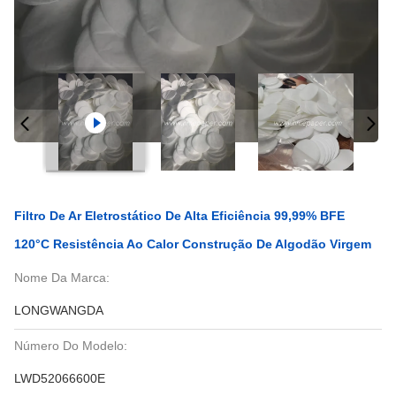
Filtro De Ar Eletrostático De Alta Eficiência 99,99% BFE
120°C Resistência Ao Calor Construção De Algodão Virgem
Nome Da Marca:
LONGWANGDA
Número Do Modelo:
LWD52066600E