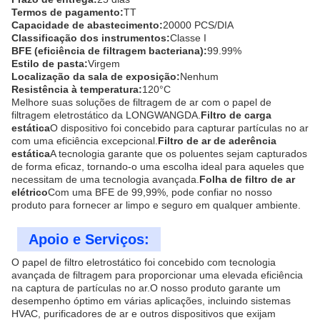
Termos de pagamento:
TT
Capacidade de abastecimento:
20000 PCS/DIA
Classificação dos instrumentos:
Classe I
BFE (eficiência de filtragem bacteriana):
99.99%
Estilo de pasta:
Virgem
Localização da sala de exposição:
Nenhum
Resistência à temperatura:
120°C
Melhore suas soluções de filtragem de ar com o papel de
filtragem eletrostático da LONGWANGDA.
Filtro de carga
estática
O dispositivo foi concebido para capturar partículas no ar
com uma eficiência excepcional.
Filtro de ar de aderência
estática
A tecnologia garante que os poluentes sejam capturados
de forma eficaz, tornando-o uma escolha ideal para aqueles que
necessitam de uma tecnologia avançada.
Folha de filtro de ar
elétrico
Com uma BFE de 99,99%, pode confiar no nosso
produto para fornecer ar limpo e seguro em qualquer ambiente.
Apoio e Serviços:
O papel de filtro eletrostático foi concebido com tecnologia
avançada de filtragem para proporcionar uma elevada eficiência
na captura de partículas no ar.O nosso produto garante um
desempenho óptimo em várias aplicações, incluindo sistemas
HVAC, purificadores de ar e outros dispositivos que exijam