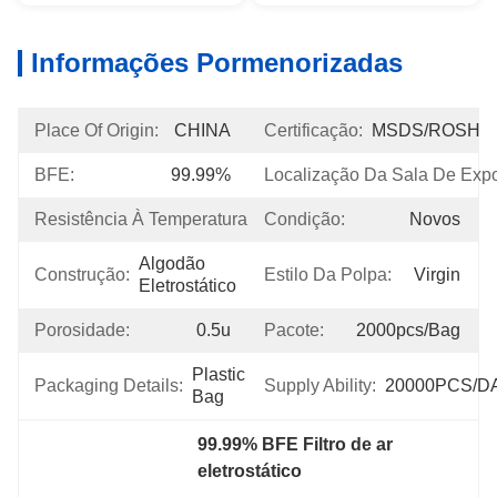
Informações Pormenorizadas
Place Of Origin:
CHINA
Certificação:
MSDS/ROSH
BFE:
99.99%
Localização Da Sala De Expo
Resistência À Temperatura:
120℃
Condição:
Novos
Algodão 
Construção:
Estilo Da Polpa:
Virgin
Eletrostático
Porosidade:
0.5u
Pacote:
2000pcs/bag
Plastic 
Packaging Details:
Supply Ability:
20000PCS/D
Bag
99.99% BFE Filtro de ar 
eletrostático