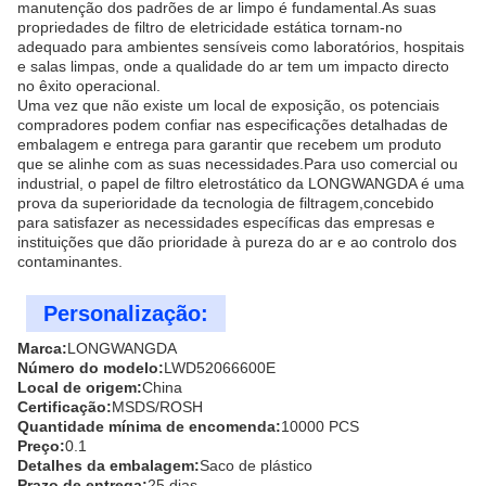
manutenção dos padrões de ar limpo é fundamental.As suas
propriedades de filtro de eletricidade estática tornam-no
adequado para ambientes sensíveis como laboratórios, hospitais
e salas limpas, onde a qualidade do ar tem um impacto directo
no êxito operacional.
Uma vez que não existe um local de exposição, os potenciais
compradores podem confiar nas especificações detalhadas de
embalagem e entrega para garantir que recebem um produto
que se alinhe com as suas necessidades.Para uso comercial ou
industrial, o papel de filtro eletrostático da LONGWANGDA é uma
prova da superioridade da tecnologia de filtragem,concebido
para satisfazer as necessidades específicas das empresas e
instituições que dão prioridade à pureza do ar e ao controlo dos
contaminantes.
Personalização:
Marca:
LONGWANGDA
Número do modelo:
LWD52066600E
Local de origem:
China
Certificação:
MSDS/ROSH
Quantidade mínima de encomenda:
10000 PCS
Preço:
0.1
Detalhes da embalagem:
Saco de plástico
Prazo de entrega:
25 dias