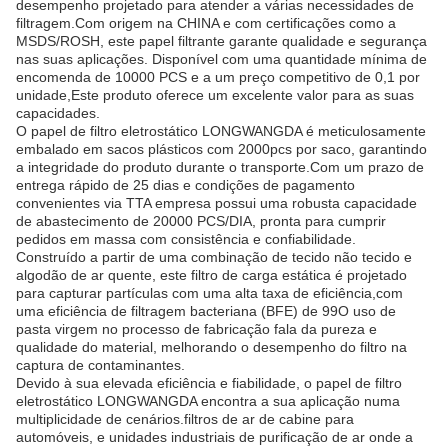
desempenho projetado para atender a várias necessidades de
filtragem.Com origem na CHINA e com certificações como a
MSDS/ROSH, este papel filtrante garante qualidade e segurança
nas suas aplicações. Disponível com uma quantidade mínima de
encomenda de 10000 PCS e a um preço competitivo de 0,1 por
unidade,Este produto oferece um excelente valor para as suas
capacidades.
O papel de filtro eletrostático LONGWANGDA é meticulosamente
embalado em sacos plásticos com 2000pcs por saco, garantindo
a integridade do produto durante o transporte.Com um prazo de
entrega rápido de 25 dias e condições de pagamento
convenientes via TTA empresa possui uma robusta capacidade
de abastecimento de 20000 PCS/DIA, pronta para cumprir
pedidos em massa com consistência e confiabilidade.
Construído a partir de uma combinação de tecido não tecido e
algodão de ar quente, este filtro de carga estática é projetado
para capturar partículas com uma alta taxa de eficiência,com
uma eficiência de filtragem bacteriana (BFE) de 99O uso de
pasta virgem no processo de fabricação fala da pureza e
qualidade do material, melhorando o desempenho do filtro na
captura de contaminantes.
Devido à sua elevada eficiência e fiabilidade, o papel de filtro
eletrostático LONGWANGDA encontra a sua aplicação numa
multiplicidade de cenários.filtros de ar de cabine para
automóveis, e unidades industriais de purificação de ar onde a