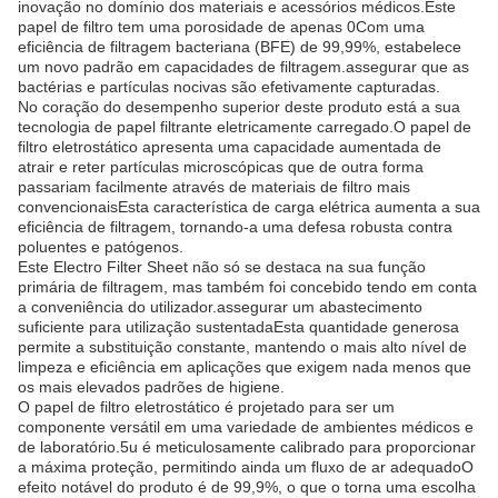
inovação no domínio dos materiais e acessórios médicos.Este
papel de filtro tem uma porosidade de apenas 0Com uma
eficiência de filtragem bacteriana (BFE) de 99,99%, estabelece
um novo padrão em capacidades de filtragem.assegurar que as
bactérias e partículas nocivas são efetivamente capturadas.
No coração do desempenho superior deste produto está a sua
tecnologia de papel filtrante eletricamente carregado.O papel de
filtro eletrostático apresenta uma capacidade aumentada de
atrair e reter partículas microscópicas que de outra forma
passariam facilmente através de materiais de filtro mais
convencionaisEsta característica de carga elétrica aumenta a sua
eficiência de filtragem, tornando-a uma defesa robusta contra
poluentes e patógenos.
Este Electro Filter Sheet não só se destaca na sua função
primária de filtragem, mas também foi concebido tendo em conta
a conveniência do utilizador.assegurar um abastecimento
suficiente para utilização sustentadaEsta quantidade generosa
permite a substituição constante, mantendo o mais alto nível de
limpeza e eficiência em aplicações que exigem nada menos que
os mais elevados padrões de higiene.
O papel de filtro eletrostático é projetado para ser um
componente versátil em uma variedade de ambientes médicos e
de laboratório.5u é meticulosamente calibrado para proporcionar
a máxima proteção, permitindo ainda um fluxo de ar adequadoO
efeito notável do produto é de 99,9%, o que o torna uma escolha