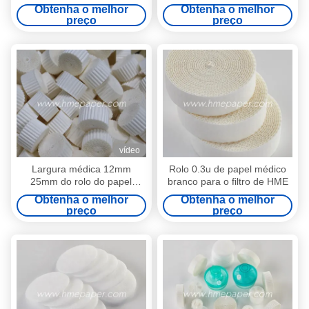
1.1mm de HME
umidade corrugou Rolls de
Obtenha o melhor
Obtenha o melhor
papel
preço
preço
vídeo
Largura médica 12mm
Rolo 0.3u de papel médico
25mm do rolo do papel
branco para o filtro de HME
crepom de HME diâmetro de
Obtenha o melhor
Obtenha o melhor
32mm a de 70mm
preço
preço