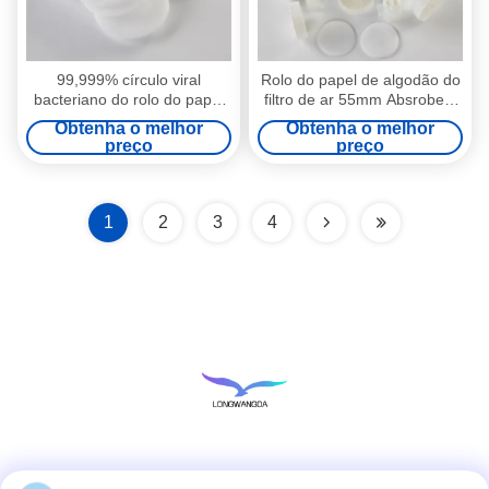
99,999% círculo viral
Rolo do papel de algodão do
bacteriano do rolo do papel
filtro de ar 55mm Absrobent
de filtro do ar do papel HME
para HME médico
Obtenha o melhor
Obtenha o melhor
de Hepa
preço
preço
1
2
3
4
Redes Sociais