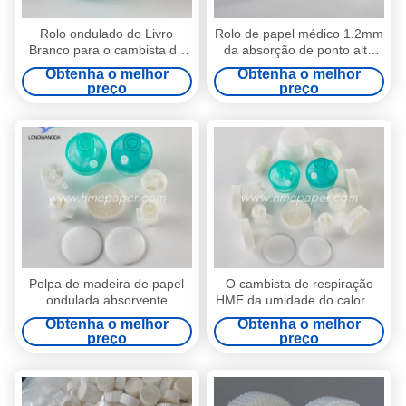
Rolo ondulado do Livro
Rolo de papel médico 1.2mm
Branco para o cambista do
da absorção de ponto alto
calor e da umidade
HME
Obtenha o melhor
Obtenha o melhor
preço
preço
Polpa de madeira de papel
O cambista de respiração
ondulada absorvente
HME da umidade do calor do
eletrostática feita sob
sistema filtra o rolo molhado
Obtenha o melhor
Obtenha o melhor
encomenda do rolo do papel
de papel do papel crepom
preço
preço
de filtro HME