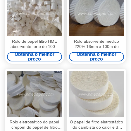
Rolo de papel filtro HME
Rolo absorvente médico
absorvente forte de 100m
220% 16mm x 100m do
com peso de 180g/m2 e
papel de filtro do ar do papel
Obtenha o melhor
Obtenha o melhor
absorção de água de 280%
de filtro
preço
preço
para aplicações médicas
Rolo eletrostático do papel
O papel de filtro eletrostático
crepom do papel de filtro
do cambista do calor e da