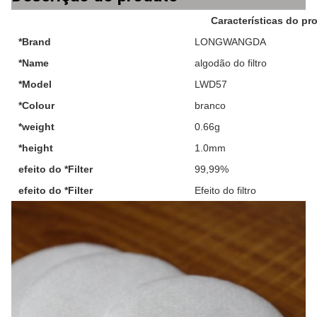
Características do pr
*Brand
LONGWANGDA
*Name
algodão do filtro
*Model
LWD57
*Colour
branco
*weight
0.66g
*height
1.0mm
efeito do *Filter
99,99%
efeito do *Filter
Efeito do filtro