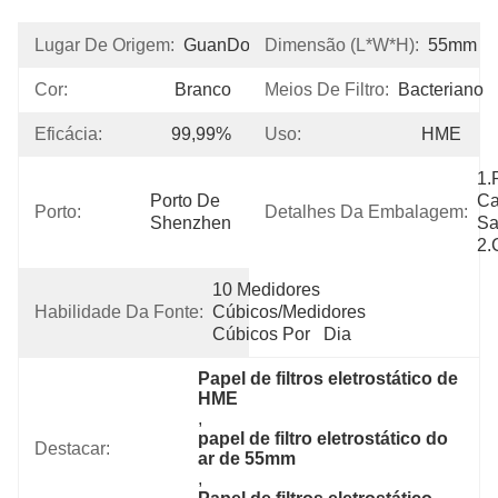
Lugar De Origem:
GuanDong
Dimensão (L*W*H):
55mm
Cor:
Branco
Meios De Filtro:
Bacteriano
Eficácia:
99,99%
Uso:
HME
1.P
Porto De 
Ca
Porto:
Detalhes Da Embalagem:
Shenzhen
Sa
2.
10 Medidores 
Habilidade Da Fonte:
Cúbicos/medidores 
Cúbicos Por   Dia
Papel de filtros eletrostático de 
HME
, 
papel de filtro eletrostático do 
Destacar:
ar de 55mm
, 