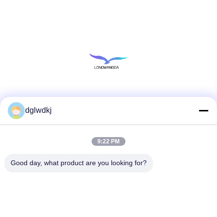
Redes Sociais
dglwdkj
9:22 PM
Contato rápido
Telefone
Good day, what product are you looking for?
86-135-4928-4581
E-mail
info@hmepaper.com