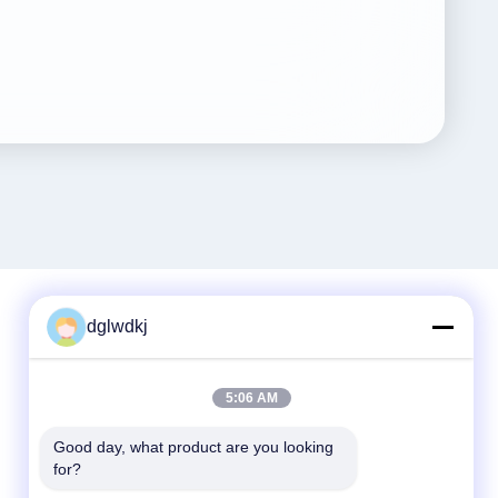
dglwdkj
Contato rápido
5:06 AM
Telefone
86-135-4928-4581
Good day, what product are you looking 
for?
E-mail