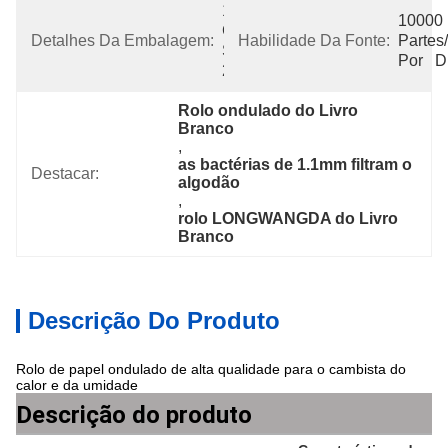
1.Plastic 
10000 
Caixa Do 
Detalhes Da Embalagem:
Habilidade Da Fonte:
Partes/
Saco 
Por   D
2.Cardboard
Rolo ondulado do Livro 
Branco
, 
as bactérias de 1.1mm filtram o 
Destacar:
algodão
, 
rolo LONGWANGDA do Livro 
Branco
Descrição Do Produto
Rolo de papel ondulado de alta qualidade para o cambista do
calor e da umidade
Descrição do produto