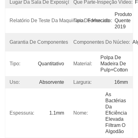
Lugar Da Sala De Exposições:
Que Parte-Inspeção Video:
Nenhuns
F
Produto 
Relatório De Teste Da Maquinaria:
Tipo De Mercado:
Fornecido
Quente 
2019
1 
Garantia De Componentes Do Núcleo:
Componentes Do Núcleo:
Al
Ano
Polpa De 
Tipo:
Quantitativo
Material:
Madeira De 
Pulp+cotton
Uso:
Absorvente
Largura:
16mm
As 
Bactérias 
Da 
Espessura:
1.1mm
Nome:
Eficiência 
Elevada 
Filtram O 
Algodão