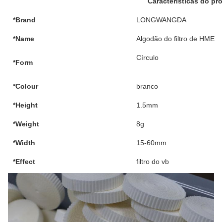
Características do pr
*Brand
LONGWANGDA
*Name
Algodão do filtro de HME
Círculo
*Form
*Colour
branco
*Height
1.5mm
*Weight
8g
*Width
15-60mm
*Effect
filtro do vb