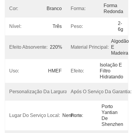
Forma 
Cor:
Branco
Forma:
Redonda
2-
Nível:
Três
Peso:
6g
Algodão 
Efeito Absorvente:
220%
Material Principal:
E 
Madeira
Isolação E 
Uso:
HMEF
Efeito:
Filtro 
Hidratando
Personalização Da Largura:
OEM
Após O Serviço Da Garantia:
Porto 
Yantian 
Lugar Do Serviço Local:
Nenhuns
Porto:
De 
Shenzhen