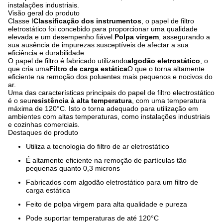
instalações industriais.
Visão geral do produto
Classe I
Classificação dos instrumentos
, o papel de filtro
eletrostático foi concebido para proporcionar uma qualidade
elevada e um desempenho fiável.
Polpa virgem
, assegurando a
sua ausência de impurezas susceptíveis de afectar a sua
eficiência e durabilidade.
O papel de filtro é fabricado utilizando
algodão eletrostático
, o
que cria uma
Filtro de carga estática
O que o torna altamente
eficiente na remoção dos poluentes mais pequenos e nocivos do
ar.
Uma das características principais do papel de filtro electrostático
é o seu
resistência à alta temperatura
, com uma temperatura
máxima de 120°C. Isto o torna adequado para utilização em
ambientes com altas temperaturas, como instalações industriais
e cozinhas comerciais.
Destaques do produto
Utiliza a tecnologia do filtro de ar eletrostático
É altamente eficiente na remoção de partículas tão
pequenas quanto 0,3 microns
Fabricados com algodão eletrostático para um filtro de
carga estática
Feito de polpa virgem para alta qualidade e pureza
Pode suportar temperaturas de até 120°C