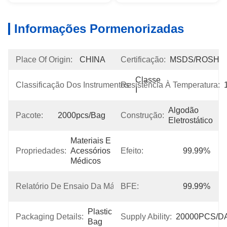
Informações Pormenorizadas
Place Of Origin:
CHINA
Certificação:
MSDS/ROSH
Classe 
Classificação Dos Instrumentos:
Resistência À Temperatura:
I
Algodão 
Pacote:
2000pcs/bag
Construção:
Eletrostático
Materiais E 
Propriedades:
Acessórios 
Efeito:
99.99%
Médicos
Não Está 
Relatório De Ensaio Da Máquina:
BFE:
99.99%
Disponível
Plastic 
Packaging Details:
Supply Ability:
20000PCS/D
Bag