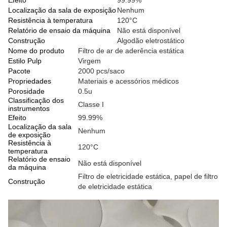
Efeito
99.99%
Localização da sala de exposição
Nenhum
Resistência à temperatura
120°C
Relatório de ensaio da máquina
Não está disponível
Construção
Algodão eletrostático
Nome do produto
Filtro de ar de aderência estática
Estilo Pulp
Virgem
Pacote
2000 pcs/saco
Propriedades
Materiais e acessórios médicos
Porosidade
0.5u
Classificação dos
Classe I
instrumentos
Efeito
99.99%
Localização da sala
Nenhum
de exposição
Resistência à
120°C
temperatura
Relatório de ensaio
Não está disponível
da máquina
Filtro de eletricidade estática, papel de filtro
Construção
de eletricidade estática