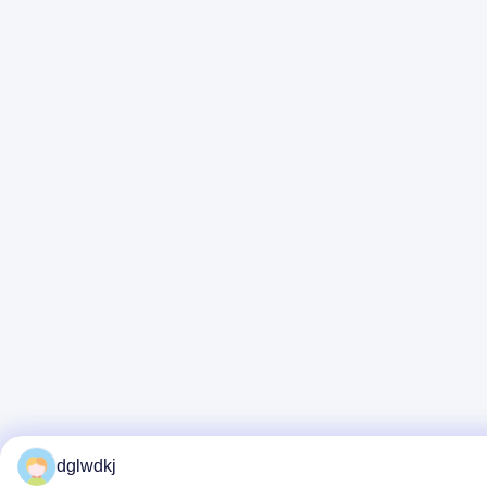
dglwdkj