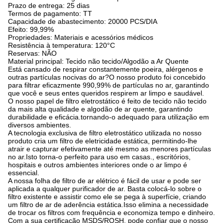
Prazo de entrega: 25 dias
Termos de pagamento: TT
Capacidade de abastecimento: 20000 PCS/DIA
Efeito: 99,99%
Propriedades: Materiais e acessórios médicos
Resistência à temperatura: 120°C
Reservas: NÃO
Material principal: Tecido não tecido/Algodão a Ar Quente
Está cansado de respirar constantemente poeira, alérgenos e
outras partículas nocivas do ar?O nosso produto foi concebido
para filtrar eficazmente 990,99% de partículas no ar, garantindo
que você e seus entes queridos respirem ar limpo e saudável.
O nosso papel de filtro eletrostático é feito de tecido não tecido
da mais alta qualidade e algodão de ar quente, garantindo
durabilidade e eficácia.tornando-o adequado para utilização em
diversos ambientes.
A tecnologia exclusiva de filtro eletrostático utilizada no nosso
produto cria um filtro de eletricidade estática, permitindo-lhe
atrair e capturar efetivamente até mesmo as menores partículas
no ar.Isto torna-o perfeito para uso em casas., escritórios,
hospitais e outros ambientes interiores onde o ar limpo é
essencial.
A nossa folha de filtro de ar elétrico é fácil de usar e pode ser
aplicada a qualquer purificador de ar. Basta colocá-lo sobre o
filtro existente e assistir como ele se pega à superfície, criando
um filtro de ar de aderência estática.Isso elimina a necessidade
de trocar os filtros com frequência e economiza tempo e dinheiro.
Com a sua certificação MSDS/ROSH, pode confiar que o nosso