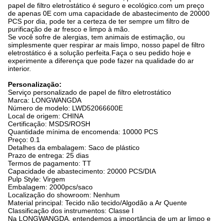
papel de filtro eletrostático é seguro e ecológico.com um preço
de apenas 0E com uma capacidade de abastecimento de 20000
PCS por dia, pode ter a certeza de ter sempre um filtro de
purificação de ar fresco e limpo à mão.
Se você sofre de alergias, tem animais de estimação, ou
simplesmente quer respirar ar mais limpo, nosso papel de filtro
eletrostático é a solução perfeita.Faça o seu pedido hoje e
experimente a diferença que pode fazer na qualidade do ar
interior.
Personalização:
Serviço personalizado de papel de filtro eletrostático
Marca: LONGWANGDA
Número de modelo: LWD52066600E
Local de origem: CHINA
Certificação: MSDS/ROSH
Quantidade mínima de encomenda: 10000 PCS
Preço: 0.1
Detalhes da embalagem: Saco de plástico
Prazo de entrega: 25 dias
Termos de pagamento: TT
Capacidade de abastecimento: 20000 PCS/DIA
Pulp Style: Virgem
Embalagem: 2000pcs/saco
Localização do showroom: Nenhum
Material principal: Tecido não tecido/Algodão a Ar Quente
Classificação dos instrumentos: Classe I
Na LONGWANGDA, entendemos a importância de um ar limpo e