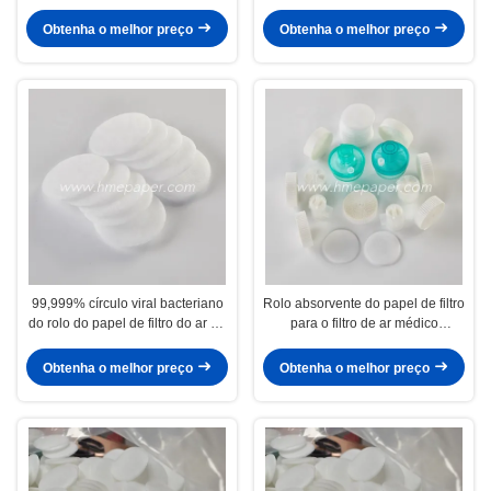
decocção do saquinho de chá
chinesa de Footbath
Obtenha o melhor preço
Obtenha o melhor preço
99,999% círculo viral bacteriano
Rolo absorvente do papel de filtro
do rolo do papel de filtro do ar do
para o filtro de ar médico
papel HME de Hepa
HME/HMEF
Obtenha o melhor preço
Obtenha o melhor preço