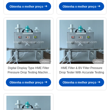
Filter & Spirometry Filter And BV
And BV Filter
Filter
Obtenha o melhor preço
Obtenha o melhor preço
vídeo
vídeo
Digital Display Type HME Filter
HME Filter & BV Filter Pressure
Pressure Drop Testing Machine
Drop Tester With Accurate Testing
0-70L/min Gear For Your
Requirements
Obtenha o melhor preço
Obtenha o melhor preço