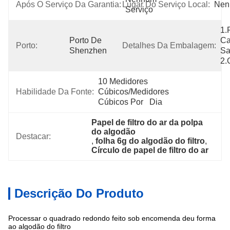
Após O Serviço Da Garantia:
Lugar Do Serviço Local:
Nen
Serviço
1.P
Porto De 
Ca
Porto:
Detalhes Da Embalagem:
Shenzhen
Sa
2.
10 Medidores 
Habilidade Da Fonte:
Cúbicos/medidores 
Cúbicos Por   Dia
Papel de filtro do ar da polpa 
do algodão
Destacar:
, 
folha 6g do algodão do filtro
, 
Círculo de papel de filtro do ar
Descrição Do Produto
Processar o quadrado redondo feito sob encomenda deu forma
ao algodão do filtro