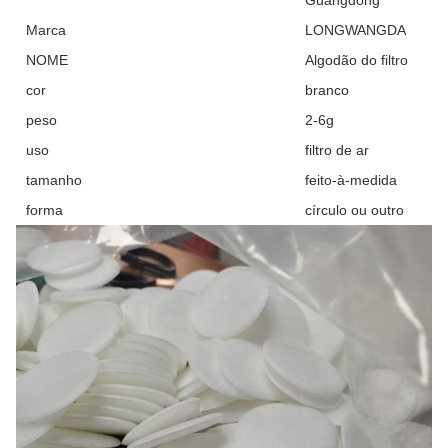
Guangdong
Marca
LONGWANGDA
NOME
Algodão do filtro
cor
branco
peso
2-6g
uso
filtro de ar
tamanho
feito-à-medida
forma
círculo ou outro