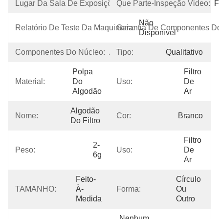
Lugar Da Sala De Exposições:
Que Parte-Inspeção Video:
Nenhum
F
Não 
Relatório De Teste Da Maquinaria:
Garantia De Componentes Do
Disponível
Componentes Do Núcleo:
Algodão
Tipo:
Qualitativo
Polpa 
Filtro 
Material:
Do 
Uso:
De 
Algodão
Ar
Algodão 
Nome:
Cor:
Branco
Do Filtro
Filtro 
2-
Peso:
Uso:
De 
6g
Ar
Feito-
Círculo 
TAMANHO:
À-
Forma:
Ou 
Medida
Outro
Nenhum 