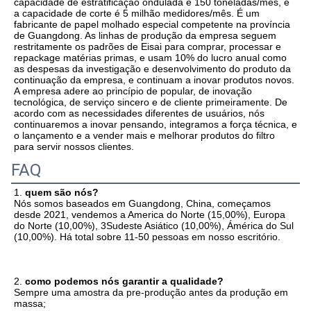
capacidade de estratificação ondulada é 150 toneladas/mês, e 
a capacidade de corte é 5 milhão medidores/mês. É um 
fabricante de papel molhado especial competente na província 
de Guangdong. As linhas de produção da empresa seguem 
restritamente os padrões de Eisai para comprar, processar e 
repackage matérias primas, e usam 10% do lucro anual como 
as despesas da investigação e desenvolvimento do produto da 
continuação da empresa, e continuam a inovar produtos novos. 
A empresa adere ao princípio de popular, de inovação 
tecnológica, de serviço sincero e de cliente primeiramente. De 
acordo com as necessidades diferentes de usuários, nós 
continuaremos a inovar pensando, integramos a força técnica, e 
o lançamento e a vender mais e melhorar produtos do filtro 
para servir nossos clientes.
FAQ
1. 
quem são nós?
Nós somos baseados em Guangdong, China, começamos 
desde 2021, vendemos a America do Norte (15,00%), Europa 
do Norte (10,00%), 3Sudeste Asiático (10,00%), Ámérica do Sul 
(10,00%). Há total sobre 11-50 pessoas em nosso escritório.
2. 
como podemos nós garantir a qualidade?
Sempre uma amostra da pre-produção antes da produção em 
massa;