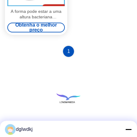
A forma pode estar a uma
altura bacteriana
personalizada do algodão
Obtenha o melhor
1.0mm do filtro do vírus do
preço
ventilador
1
Redes Sociais
dglwdkj