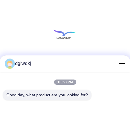
Redes Sociais
dglwdkj
10:53 PM
Contato rápido
Telefone
Good day, what product are you looking for?
86-135-4928-4581
E-mail
info@hmepaper.com