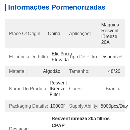
Informações Pormenorizadas
Máquina 
Resvent 
Place Of Origin:
China
Aplicação:
IBreeze 
20A
Eficiência 
Eficiência Do Filtro:
Tipo De Filtro:
Disponível
Elevada
Material:
Algodão
Tamanho:
48*20
Resvent 
Nome Do Produto:
IBreeze 
Cores:
Branco
Filter
Packaging Details:
10000PCS/BOX
Supply Ability:
5000pcs/day
Resvent ibreeze 20a filtros 
CPAP
Destacar: