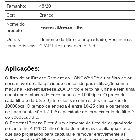
Tamanho:
48*20
Cor:
Branco
Nome do
Resvent IBreeze Filter
produto:
Outras
Elemento de filtro de ar quadrado, Respironics
características:
CPAP Filter, absorvente Pad
Aplicações:
O filtro de ar IBreeze Resvent da LONGWANDA é um filtro de ar
descartável de alta qualidade concebido para utilização com a
máquina Resvent IBreeze 20A.O filtro é feito na China e tem uma
quantidade mínima de encomenda de 10000pcs. O preço de
cada filtro é de US $ 0,55 e eles são embalados em caixas de
10000pcs. O tempo de entrega é entre 10-25 dias e os termos
de pagamento são T / T. A capacidade de fornecimento do filtro é
de 5000pcs / dia.
O Resvent IBreeze Filter é um elemento de filtro de ar quadrado
de tamanho 48*20.O filtro é feito de materiais de alta qualidade
que são projetados para capturar e remover efetivamente as
impurezas do arO filtro tem uma almofada absorvente que ajuda