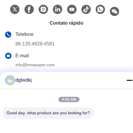
Contato rápido
Telefone
86-135-4928-4581
E-mail
info@hmepaper.com
Endereço
dglwdkj
3o andar, edifício 5, n.o 9, Avenida Shengli, cidade de
Tongqiao, zona de alta tecnologia de Zhongkai, cidade de
Huizhou, província de Guangdong, China
6:44 AM
Good day, what product are you looking for?
Política de Privacidade
|
Mapa do Site
China bom Qualidade o hme filtra o papel Fornecedor. Copyright