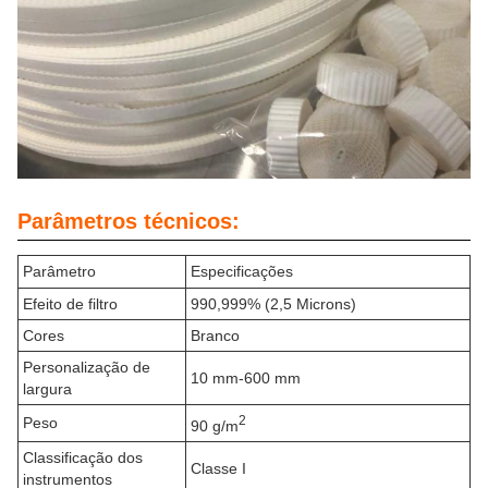
Parâmetros técnicos:
Parâmetro
Especificações
Efeito de filtro
990,999% (2,5 Microns)
Cores
Branco
Personalização de
10 mm-600 mm
largura
2
Peso
90 g/m
Classificação dos
Classe I
instrumentos