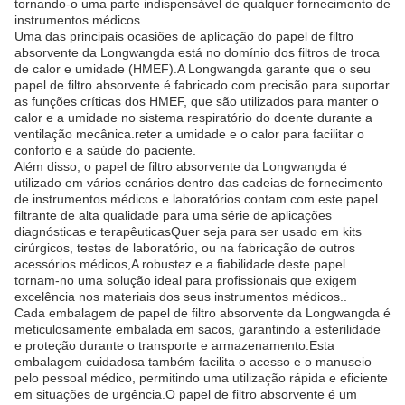
tornando-o uma parte indispensável de qualquer fornecimento de
instrumentos médicos.
Uma das principais ocasiões de aplicação do papel de filtro
absorvente da Longwangda está no domínio dos filtros de troca
de calor e umidade (HMEF).A Longwangda garante que o seu
papel de filtro absorvente é fabricado com precisão para suportar
as funções críticas dos HMEF, que são utilizados para manter o
calor e a umidade no sistema respiratório do doente durante a
ventilação mecânica.reter a umidade e o calor para facilitar o
conforto e a saúde do paciente.
Além disso, o papel de filtro absorvente da Longwangda é
utilizado em vários cenários dentro das cadeias de fornecimento
de instrumentos médicos.e laboratórios contam com este papel
filtrante de alta qualidade para uma série de aplicações
diagnósticas e terapêuticasQuer seja para ser usado em kits
cirúrgicos, testes de laboratório, ou na fabricação de outros
acessórios médicos,A robustez e a fiabilidade deste papel
tornam-no uma solução ideal para profissionais que exigem
excelência nos materiais dos seus instrumentos médicos..
Cada embalagem de papel de filtro absorvente da Longwangda é
meticulosamente embalada em sacos, garantindo a esterilidade
e proteção durante o transporte e armazenamento.Esta
embalagem cuidadosa também facilita o acesso e o manuseio
pelo pessoal médico, permitindo uma utilização rápida e eficiente
em situações de urgência.O papel de filtro absorvente é um