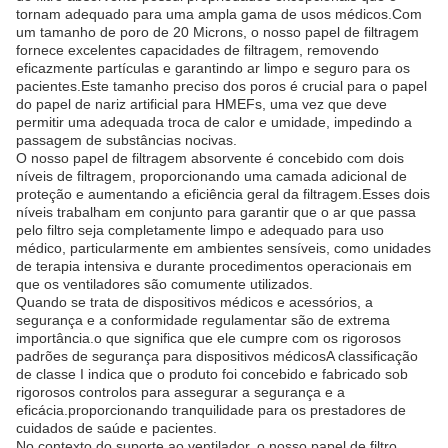
tornam adequado para uma ampla gama de usos médicos.Com
um tamanho de poro de 20 Microns, o nosso papel de filtragem
fornece excelentes capacidades de filtragem, removendo
eficazmente partículas e garantindo ar limpo e seguro para os
pacientes.Este tamanho preciso dos poros é crucial para o papel
do papel de nariz artificial para HMEFs, uma vez que deve
permitir uma adequada troca de calor e umidade, impedindo a
passagem de substâncias nocivas.
O nosso papel de filtragem absorvente é concebido com dois
níveis de filtragem, proporcionando uma camada adicional de
proteção e aumentando a eficiência geral da filtragem.Esses dois
níveis trabalham em conjunto para garantir que o ar que passa
pelo filtro seja completamente limpo e adequado para uso
médico, particularmente em ambientes sensíveis, como unidades
de terapia intensiva e durante procedimentos operacionais em
que os ventiladores são comumente utilizados.
Quando se trata de dispositivos médicos e acessórios, a
segurança e a conformidade regulamentar são de extrema
importância.o que significa que ele cumpre com os rigorosos
padrões de segurança para dispositivos médicosA classificação
de classe I indica que o produto foi concebido e fabricado sob
rigorosos controlos para assegurar a segurança e a
eficácia.proporcionando tranquilidade para os prestadores de
cuidados de saúde e pacientes.
No contexto do suporte ao ventilador, o nosso papel de filtro