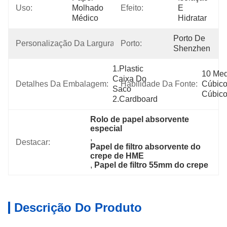
Uso:
Molhado 
Efeito:
E 
Médico
Hidratar
10mm-
Porto De 
Personalização Da Largura:
Porto:
600mm
Shenzhen
1.Plastic 
10 Med
Caixa Do 
Detalhes Da Embalagem:
Habilidade Da Fonte:
Cúbico
Saco 
Cúbico
2.Cardboard
Rolo de papel absorvente 
especial
, 
Destacar:
Papel de filtro absorvente do 
crepe de HME
, 
Papel de filtro 55mm do crepe
Descrição Do Produto