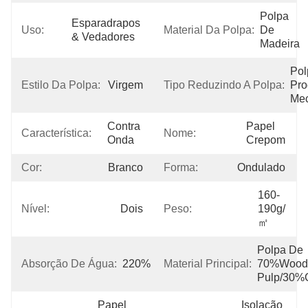
Polpa 
Esparadrapos 
Uso:
Material Da Polpa:
De 
& Vedadores
Madeira
Pol
Estilo Da Polpa:
Virgem
Tipo Reduzindo A Polpa:
Pro
Mec
Contra 
Papel 
Característica:
Nome:
Onda
Crepom
Cor:
Branco
Forma:
Ondulado
160-
Nível:
Dois
Peso:
190g/
㎡
Polpa De 
Absorção De Água:
220%
Material Principal:
70%Wood 
Pulp/30%
Papel 
Isolação 