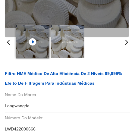
Filtro HME Médico De Alta Eficiência De 2 Níveis 99,999%
Efeito De Filtragem Para Indústrias Médicas
Nome Da Marca:
Longwangda
Número Do Modelo:
LWD422000666