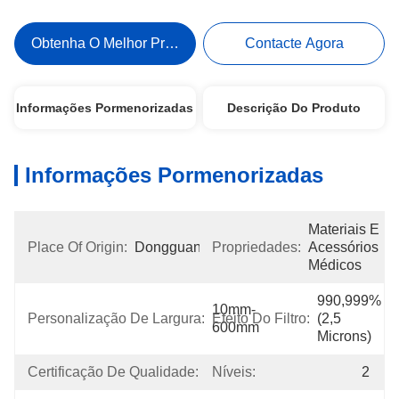
Obtenha O Melhor Preço
Contacte Agora
Informações Pormenorizadas
Descrição Do Produto
Informações Pormenorizadas
Materiais E 
Place Of Origin:
Dongguan
Propriedades:
Acessórios 
Médicos
990,999% 
10mm-
Personalização De Largura:
Efeito Do Filtro:
(2,5 
600mm
Microns)
Certificação De Qualidade:
MSDS
Níveis:
2