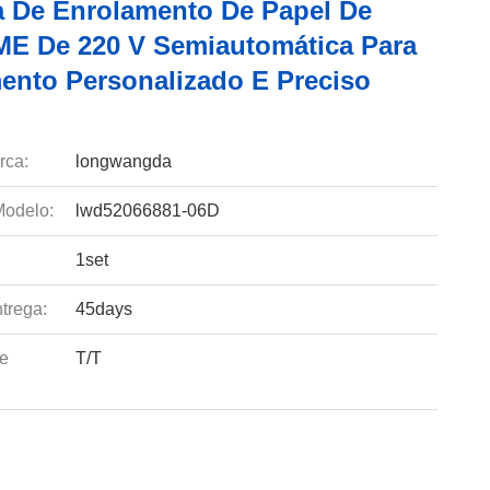
 De Enrolamento De Papel De
HME De 220 V Semiautomática Para
ento Personalizado E Preciso
rca:
longwangda
odelo:
lwd52066881-06D
1set
trega:
45days
e
T/T