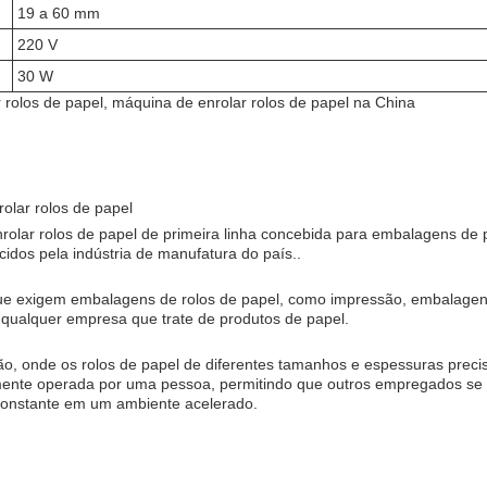
19 a 60 mm
220 V
30 W
 rolos de papel, máquina de enrolar rolos de papel na China
rolar rolos de papel
olar rolos de papel de primeira linha concebida para embalagens de p
idos pela indústria de manufatura do país..
s que exigem embalagens de rolos de papel, como impressão, embalagens 
 qualquer empresa que trate de produtos de papel.
onde os rolos de papel de diferentes tamanhos e espessuras precis
ilmente operada por uma pessoa, permitindo que outros empregados se 
constante em um ambiente acelerado.