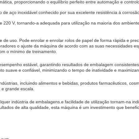
tica, proporcionando o equilíbrio perfeito entre automação e controlo
de aço inoxidável conhecido por sua excelente resistência à corrosão
220 V, tornando-a adequada para utilização na maioria dos ambientes
idade de uso. Pode enrolar e enrolar rolos de papel de forma rápida e 
peradores o ajuste da máquina de acordo com as suas necessidades espe
com o mínimo de treinamento.
desempenho estável, garantindo resultados de embalagem consistentes 
 suave e confiável, minimizando o tempo de inatividade e maximizand
dústrias, incluindo alimentos e bebidas, produtos farmacêuticos, cosm
 e grande escala.
alquer indústria de embalagens.e facilidade de utilização tornam-na 
ados de alta qualidade, esta máquina é um investimento que benefic