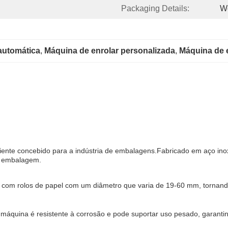
Packaging Details:
W
automática
, 
Máquina de enrolar personalizada
, 
Máquina de e
iciente concebido para a indústria de embalagens.Fabricado em aço in
e embalagem.
el com rolos de papel com um diâmetro que varia de 19-60 mm, torna
a máquina é resistente à corrosão e pode suportar uso pesado, garanti