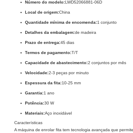
Número do modelo:
LWD52066881-06D
Local de origem:
China
Quantidade mínima de encomenda:
1 conjunto
Detalhes da embalagem:
de madeira
Prazo de entrega:
45 dias
Termos de pagamento:
T/T
Capacidade de abastecimento:
2 conjuntos por mês
Velocidade:
2-3 peças por minuto
Espessura da fita:
10-25 mm
Garantia:
1 ano
Potência:
30 W
Materiais:
Aço inoxidável
Características
A máquina de enrolar fita tem tecnologia avançada que permit