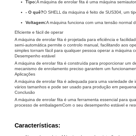
Tipo:
A máquina de enrolar fita é uma máquina semiautomá
- O quê?
O SHELL da máquina é feito de SUS304, um tipo 
Voltagem:
A máquina funciona com uma tensão normal de 
Eficiente e fácil de operar
A máquina de enrolar fita é projetada para eficiência e facil
semi-automática permite o controlo manual, facilitando aos o
simples tornam fácil para qualquer pessoa operar a máquina 
Desempenho estável
A máquina de enrolar fita é construída para proporcionar um 
mecanismo de enrolamento preciso garantem um funcionamento
Aplicações
A máquina de enrolar fita é adequada para uma variedade de in
vários tamanhos e pode ser usado para produção em pequena
Conclusão
A máquina de enrolar fita é uma ferramenta essencial para qu
processo de embalagemCom o seu desempenho estável e result
Características: