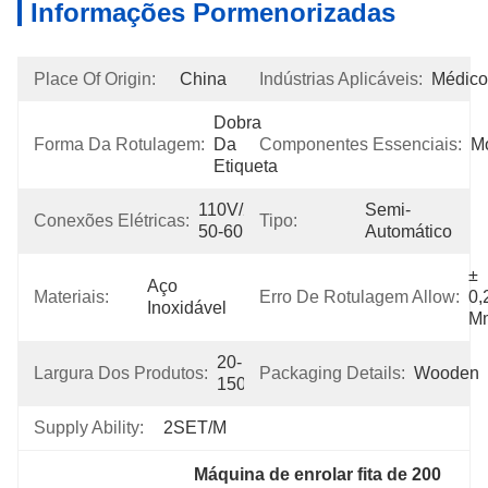
Informações Pormenorizadas
Place Of Origin:
China
Indústrias Aplicáveis:
Médico
Dobra 
Forma Da Rotulagem:
Da 
Componentes Essenciais:
Mo
Etiqueta
110V/220V 
Semi-
Conexões Elétricas:
Tipo:
50-60Hz
Automático
± 
Aço 
Materiais:
Erro De Rotulagem Allow:
0,2
Inoxidável
M
20-
Largura Dos Produtos:
Packaging Details:
Wooden
150mm
Supply Ability:
2SET/M
Máquina de enrolar fita de 200 