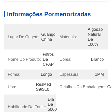
Informações Pormenorizadas
Algodão 
Guangdong, 
Natural 
Lugar De Origem:
Materiais:
China
De 
100%
Filtros 
Nome Do Produto:
De 
Cores:
Branco
CPAP
Forma:
Longo
Espessura:
1MM
ResMed 
Uso:
Detalhes Da Embalagem:
Ca
S9/S10
Dia 
De 
Habilidade Da Fonte:
5000 