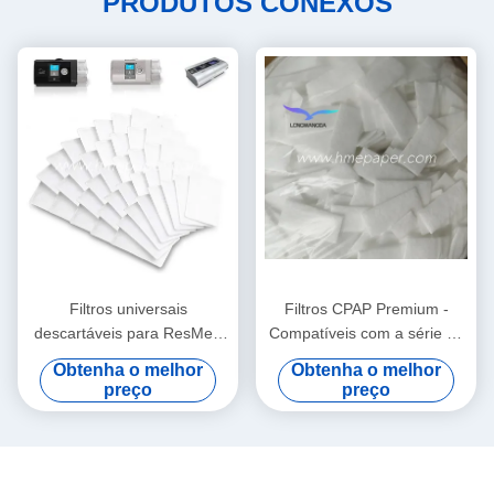
PRODUTOS CONEXOS
Filtros universais
Filtros CPAP Premium -
descartáveis para ResMed
Compatíveis com a série de
AirSense 10 - AirCurve 10 -
suprimentos Airsense 11
Obtenha o melhor
Obtenha o melhor
S9 - AirStart
preço
preço