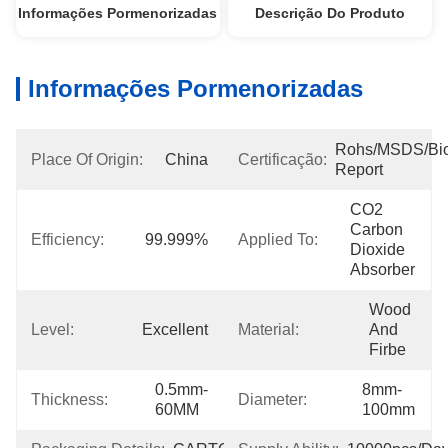
Informações Pormenorizadas
Descrição Do Produto
Informações Pormenorizadas
Rohs/MSDS/Bioc
Place Of Origin:
China
Certificação:
Report
CO2 
Carbon 
Efficiency:
99.999%
Applied To:
Dioxide 
Absorber
Wood 
Level:
Excellent
Material:
And 
Firbe
0.5mm-
8mm-
Thickness:
Diameter:
60MM
100mm