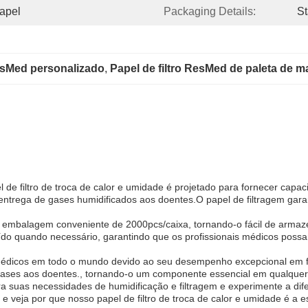
apel
Packaging Details:
St
ResMed personalizado
, 
Papel de filtro ResMed de paleta de m
 de filtro de troca de calor e umidade é projetado para fornecer capa
ntrega de gases humidificados aos doentes.O papel de filtragem gara
 embalagem conveniente de 2000pcs/caixa, tornando-o fácil de armaze
tuído quando necessário, garantindo que os profissionais médicos pos
édicos em todo o mundo devido ao seu desempenho excepcional em for
 gases aos doentes., tornando-o um componente essencial em qualque
ara suas necessidades de humidificação e filtragem e experimente a d
 veja por que nosso papel de filtro de troca de calor e umidade é a e