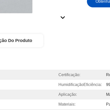
Obtenha
ção Do Produto
Certificação:
Ro
HumidificaçãoEficiência:
9
Aplicação:
M
Materiais:
P