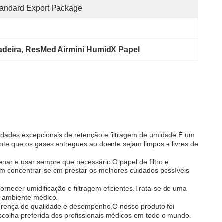
andard Export Package
adeira
, 
ResMed Airmini HumidX Papel
cidades excepcionais de retenção e filtragem de umidade.É um
nte que os gases entregues ao doente sejam limpos e livres de
nar e usar sempre que necessário.O papel de filtro é
sam concentrar-se em prestar os melhores cuidados possíveis
necer umidificação e filtragem eficientes.Trata-se de uma
r ambiente médico.
iferença de qualidade e desempenho.O nosso produto foi
scolha preferida dos profissionais médicos em todo o mundo.