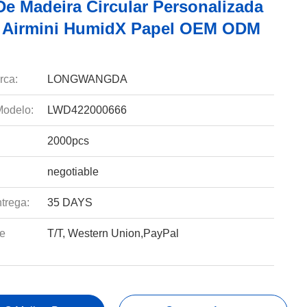
De Madeira Circular Personalizada
 Airmini HumidX Papel OEM ODM
rca:
LONGWANGDA
odelo:
LWD422000666
2000pcs
negotiable
trega:
35 DAYS
e
T/T, Western Union,PayPal