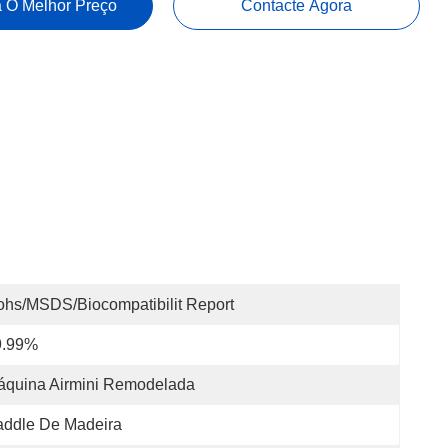
 O Melhor Preço
Contacte Agora
hs/MSDS/Biocompatibilit Report
9.99%
áquina Airmini Remodelada
addle De Madeira