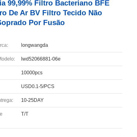
ia 99,99% Filtro Bacteriano BFE
tro De Ar BV Filtro Tecido Não
Soprado Por Fusão
rca:
longwangda
odelo:
lwd52066881-06e
10000pcs
USD0.1-5/PCS
trega:
10-25DAY
e
T/T