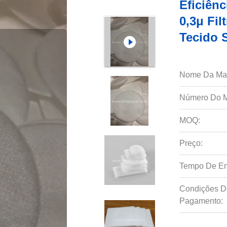
Eficiênc
0,3μ Fil
Tecido 
Nome Da Ma
Número Do M
MOQ:
Preço:
Tempo De En
Condições D
Pagamento: