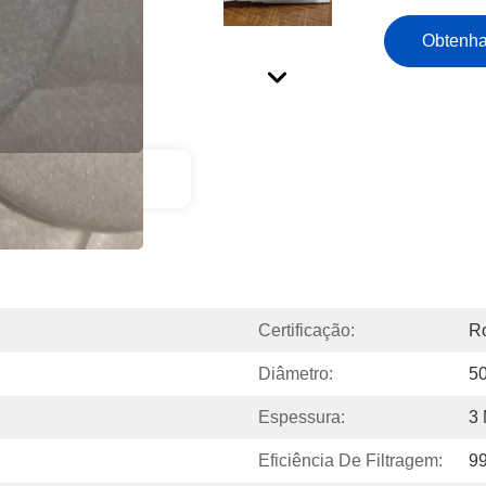
Obtenha
ção Do Produto
Certificação:
Ro
Diâmetro:
5
Espessura:
3
Eficiência De Filtragem:
9