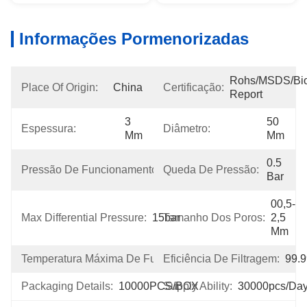
Informações Pormenorizadas
Rohs/MSDS/Bioc
Place Of Origin:
China
Certificação:
Report
3 
50 
Espessura:
Diâmetro:
Mm
Mm
0.5 
Pressão De Funcionamento Máxima:
Queda De Pressão:
30bar
Bar
00,5-
Max Differential Pressure:
15bar
Tamanho Dos Poros:
2,5 
Μm
Temperatura Máxima De Funcionamento:
Eficiência De Filtragem:
100℃
99.
Packaging Details:
10000PCS/BOX
Supply Ability:
30000pcs/da