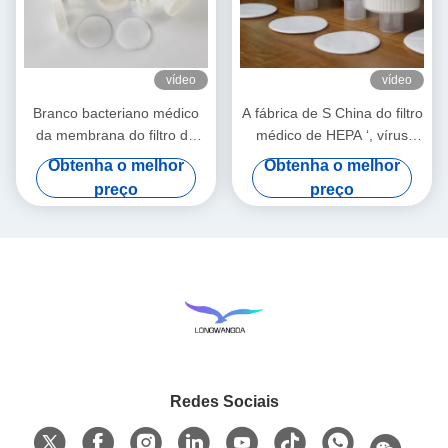
vídeo
vídeo
Branco bacteriano médico
A fábrica de S China do filtro
da membrana do filtro do
médico de HEPA ‘, vírus
vírus de HME
bacterianos do BEF 99,99%
Obtenha o melhor
Obtenha o melhor
filtra
preço
preço
Redes Sociais