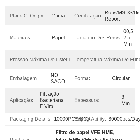
Rohs/MSDS/Bioc
Place Of Origin:
China
Certificação:
Report
00,5-
Materiais:
Papel
Tamanho Dos Poros:
2,5 
Μm
2 
Pressão Máxima De Esterilização:
Temperatura Máxima De Fun
Bar
NO 
Embalagem:
Forma:
Circular
SACO
Filtração 
3 
Aplicação:
Bacteriana 
Espessura:
Mm
E Viral
Packaging Details:
10000PCS/BOX
Supply Ability:
30000pcs/da
Filtro de papel VFE HME
, 
Destacar:
Filtro HME VFE de alto fluxo
, 