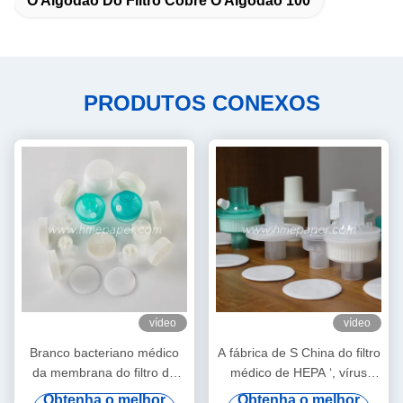
O Algodão Do Filtro Cobre O Algodão 100
PRODUTOS CONEXOS
vídeo
vídeo
Branco bacteriano médico
A fábrica de S China do filtro
da membrana do filtro do
médico de HEPA ‘, vírus
vírus de HME
bacterianos do BEF 99,99%
Obtenha o melhor
Obtenha o melhor