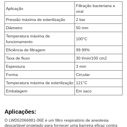
Filtração bacteriana e
Aplicação
viral
Pressão máxima de esterilização
2 bar
Diâmetro
50 mm
Temperatura máxima de
100°C
funcionamento
Eficiência de filtragem
99.99%
Taxa de fluxo
30 l/min/100 cm2
Espessura
3 mm
Forma
Circular
Temperatura máxima de esterilização
121°C
Embalagem
Em saco
Aplicações:
O LWD52066881-06E é um filtro respiratório de anestesia
descartável projetado para fornecer uma barreira eficaz contra