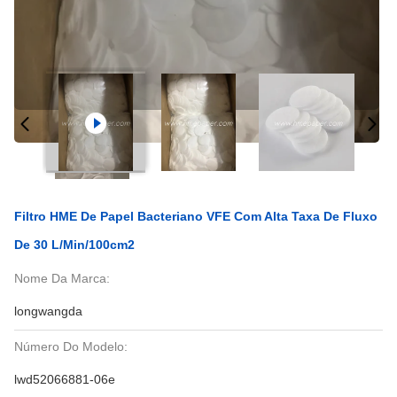
Filtro HME De Papel Bacteriano VFE Com Alta Taxa De Fluxo
De 30 L/min/100cm2
Nome Da Marca:
longwangda
Número Do Modelo:
lwd52066881-06e