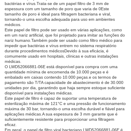
bactérias e vírus.Trata-se de um papel filtro de 3 mm de
espessura com um tamanho de poro que varia de 0Este
tamanho de poro é ideal para filtragem bacteriana e viral,
tornando-o uma escolha adequada para uso em ambientes
médicos.
Este papel de filtro pode ser usado em várias aplicações, como
em um nariz artificial, que foi projetado para imitar as funções do
nariz humano.Também pode ser usado como filtro médico para
impedir que bactérias e vírus entrem no sistema respiratório
durante procedimentos médicosDevido à sua eficácia, é
comumente usado em hospitais, clínicas e outras instalações
médicas.
O LWD52066881-06E está disponível para compra com uma
quantidade mínima de encomenda de 10.000 peças e é
embalado em caixas contendo 10.000 peças.e os termos de
pagamento são T/TA capacidade de abastecimento é de 30.000
unidades por dia, garantindo que haja sempre estoque suficiente
disponível para instalações médicas.
Este papel de filtro é capaz de suportar uma temperatura de
esterilização máxima de 121°C e uma pressão de funcionamento
máxima de 30 bar, tornando-o uma escolha durável e fiável para
aplicações médicas.A sua espessura de 3 mm garante que é
suficientemente resistente para proporcionar uma filtragem
eficaz.
Em geral, o papel de filtro viral bacteriano LWD52066881-06E é