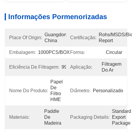
Informações Pormenorizadas
Guangdong, 
Rohs/MSDS/Bioc
Place Of Origin:
Certificação:
China
Report
Embalagem:
1000PCS/BOX
Forma:
Circular
Filtragem 
Eficiência De Filtragem:
99.99%
Aplicação:
Do Ar
Papel 
De 
Nome Do Produto:
Diâmetro:
Personalizado
Filtro 
HME
Paddle 
Standard 
Materiais:
De 
Packaging Details:
Export 
Madeira
Package