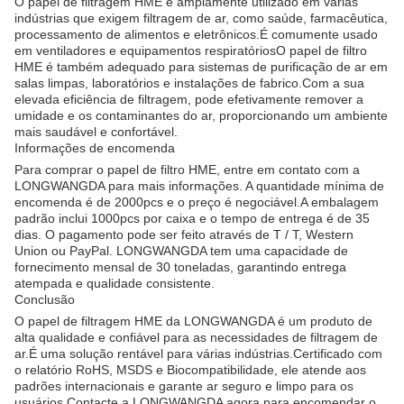
O papel de filtragem HME é amplamente utilizado em várias
indústrias que exigem filtragem de ar, como saúde, farmacêutica,
processamento de alimentos e eletrônicos.É comumente usado
em ventiladores e equipamentos respiratóriosO papel de filtro
HME é também adequado para sistemas de purificação de ar em
salas limpas, laboratórios e instalações de fabrico.Com a sua
elevada eficiência de filtragem, pode efetivamente remover a
umidade e os contaminantes do ar, proporcionando um ambiente
mais saudável e confortável.
Informações de encomenda
Para comprar o papel de filtro HME, entre em contato com a
LONGWANGDA para mais informações. A quantidade mínima de
encomenda é de 2000pcs e o preço é negociável.A embalagem
padrão inclui 1000pcs por caixa e o tempo de entrega é de 35
dias. O pagamento pode ser feito através de T / T, Western
Union ou PayPal. LONGWANGDA tem uma capacidade de
fornecimento mensal de 30 toneladas, garantindo entrega
atempada e qualidade consistente.
Conclusão
O papel de filtragem HME da LONGWANGDA é um produto de
alta qualidade e confiável para as necessidades de filtragem de
ar.É uma solução rentável para várias indústrias.Certificado com
o relatório RoHS, MSDS e Biocompatibilidade, ele atende aos
padrões internacionais e garante ar seguro e limpo para os
usuários.Contacte a LONGWANGDA agora para encomendar o