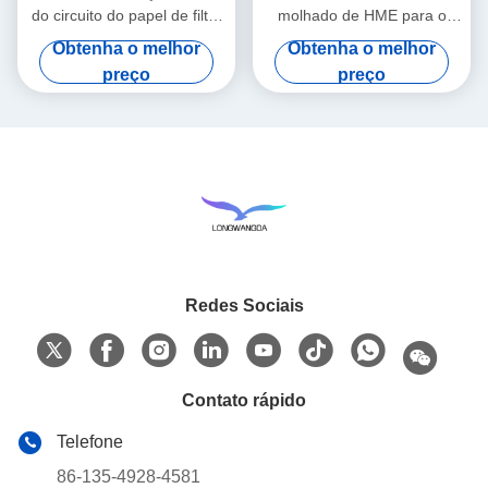
do circuito do papel de filtro
molhado de HME para o
de HMEF HME corrugou o
outro Comsumables médico
Obtenha o melhor
Obtenha o melhor
papel de filtro
preço
preço
Redes Sociais
Contato rápido
Telefone
86-135-4928-4581