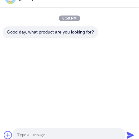
Papel De Filtro HME
Papel De Filtro HME
February 10, 2026
February 10, 2026
8:59 PM
Good day, what product are you looking for?
00:18
00:18
Papel de filtro HME para isolamento
Rolo de papel de filtro HME
médico
absorvente
Papel De Filtro HME
Papel De Filtro HME
February 10, 2026
February 10, 2026
00:18
00:18
Hidratação médica da isolação do
Papel de filtro HME para uso médico
papel de filtro de HME
Papel De Filtro HME
Papel De Filtro HME
February 10, 2026