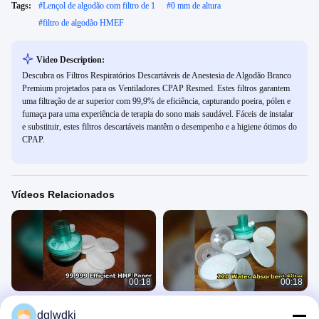
Tags:
#
Lençol de algodão com filtro de 1
#
0 mm de altura
#
filtro de algodão HMEF
Video Description:
Descubra os Filtros Respiratórios Descartáveis de Anestesia de Algodão Branco
Premium projetados para os Ventiladores CPAP Resmed. Estes filtros garantem
uma filtração de ar superior com 99,9% de eficiência, capturando poeira, pólen e
fumaça para uma experiência de terapia do sono mais saudável. Fáceis de instalar
e substituir, estes filtros descartáveis mantêm o desempenho e a higiene ótimos do
CPAP.
Vídeos Relacionados
00:18
00:18
O papel de filtro HME 99,999% com
Rolo de papel de filtro HME
dglwdkj
eficiência de 220% absorve água
absorvente