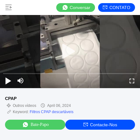
Conversar
CONTATO
CPAP
Outros vídeos
April 06, 2024
Keyword:
Filtros CPAP descartáveis
Bate-Papo
Contacte-Nos